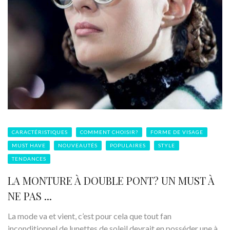
CARACTÉRISTIQUES
COMMENT CHOISIR?
FORME DE VISAGE
MUST HAVE
NOUVEAUTÉS
POPULAIRES
STYLE
TENDANCES
LA MONTURE À DOUBLE PONT? UN MUST À
NE PAS ...
La mode va et vient, c’est pour cela que tout fan
inconditionnel de lunettes de soleil devrait en posséder une à