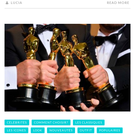
LUCIA
READ MORE
CÉLÉBRITÉS
COMMENT CHOISIR?
LES CLASSIQUES
LES ICONES
LOOK
NOUVEAUTÉS
OUTFIT
POPULAIRES