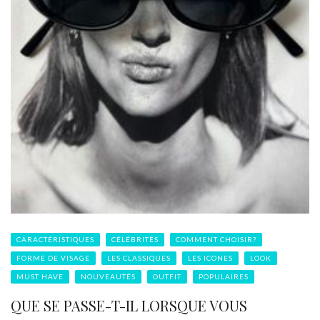
CARACTÉRISTIQUES
CÉLÉBRITÉS
COMMENT CHOISIR?
FORME DE VISAGE
LES CLASSIQUES
LES ICONES
LOOK
MUST HAVE
NOUVEAUTÉS
OUTFIT
POPULAIRES
QUE SE PASSE-T-IL LORSQUE VOUS