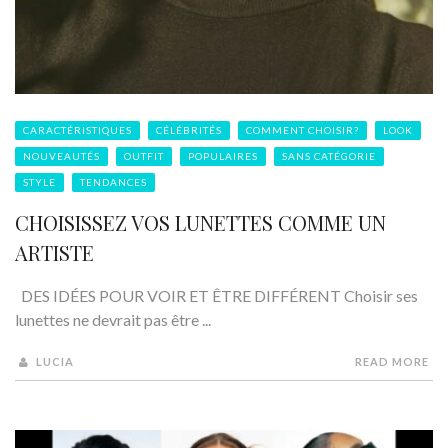
CARACTÉRISTIQUES
CÉLÉBRITÉS
COMMENT CHOISIR?
LOOK
NOUVEAUTÉS
OUTFIT
POPULAIRES
SANS CATÉGORIE
STYLE
TENDANCES
CHOISISSEZ VOS LUNETTES COMME UN
ARTISTE
DES IDÉES POUR VOIR ET ÊTRE DIFFÉRENT Choisir ses
lunettes ne devrait pas être ...
LUCIA
READ MORE