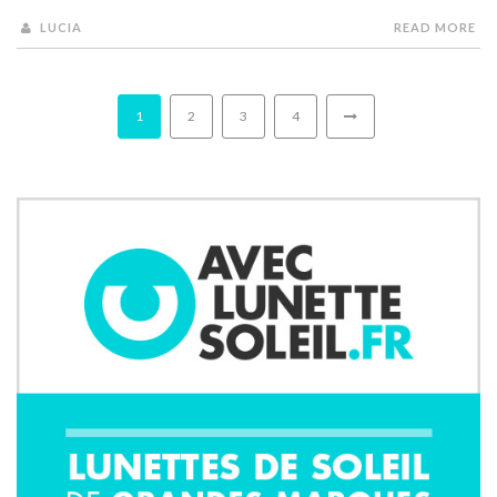
LUCIA
READ MORE
1
2
3
4