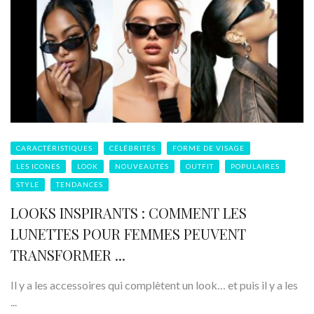
CARACTÉRISTIQUES
CÉLÉBRITÉS
FORME DE VISAGE
LES ICONES
LOOK
NOUVEAUTÉS
OUTFIT
POPULAIRES
STYLE
TENDANCES
LOOKS INSPIRANTS : COMMENT LES
LUNETTES POUR FEMMES PEUVENT
TRANSFORMER ...
Il y a les accessoires qui complètent un look… et puis il y a les
...