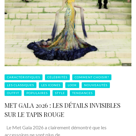
CARACTÉRISTIQUES
CÉLÉBRITÉS
COMMENT CHOISIR?
LES CLASSIQUES
LES ICONES
LOOK
NOUVEAUTÉS
OUTFIT
POPULAIRES
STYLE
TENDANCES
MET GALA 2026 : LES DÉTAILS INVISIBLES
SUR LE TAPIS ROUGE
Le Met Gala 2026 a clairement démontré que les
accessoires ne sont plus de ...