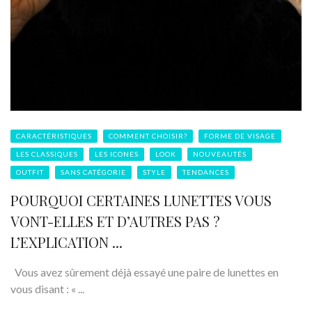
CARACTÉRISTIQUES
COMMENT CHOISIR?
FORME DE VISAGE
LES CLASSIQUES
LES ICONES
LOOK
NOUVEAUTÉS
OUTFIT
SANS CATÉGORIE
STYLE
TENDANCES
POURQUOI CERTAINES LUNETTES VOUS
VONT-ELLES ET D’AUTRES PAS ?
L’EXPLICATION ...
Vous avez sûrement déjà essayé une paire de lunettes en
vous disant : « ...