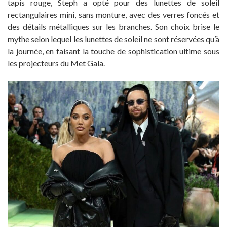
tapis rouge, Steph a opté pour des lunettes de soleil
rectangulaires mini, sans monture, avec des verres foncés et
des détails métalliques sur les branches. Son choix brise le
mythe selon lequel les lunettes de soleil ne sont réservées qu’à
la journée, en faisant la touche de sophistication ultime sous
les projecteurs du Met Gala.