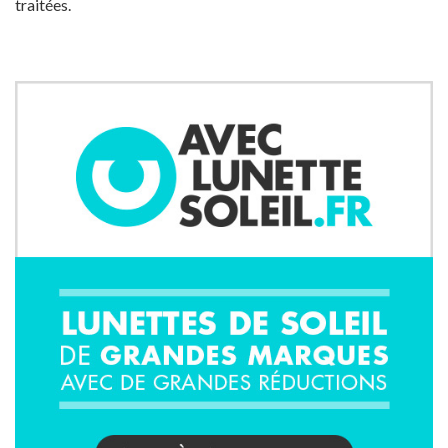
traitées
.