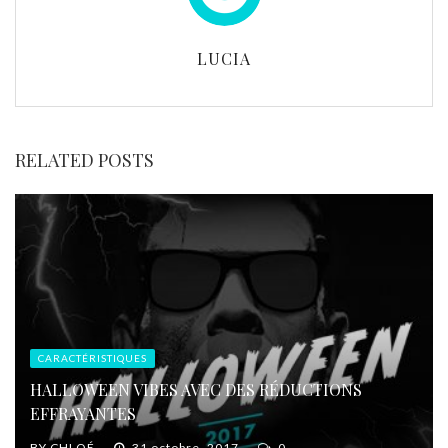
LUCIA
RELATED POSTS
CARACTÉRISTIQUES
HALLOWEEN VIBES AVEC DES RÉDUCTIONS
EFFRAYANTES
BY
CHLOÉ
31 octobre, 2017
0