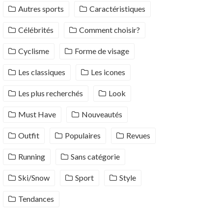
Autres sports
Caractéristiques
Célébrités
Comment choisir?
Cyclisme
Forme de visage
Les classiques
Les icones
Les plus recherchés
Look
Must Have
Nouveautés
Outfit
Populaires
Revues
Running
Sans catégorie
Ski/Snow
Sport
Style
Tendances