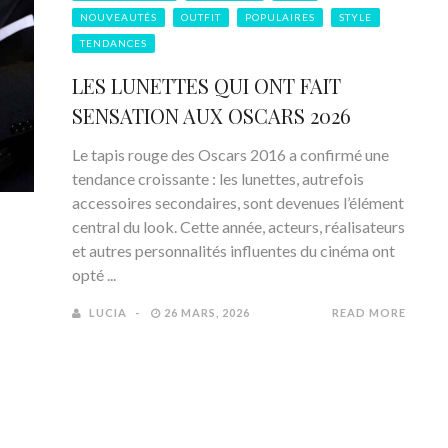
NOUVEAUTÉS
OUTFIT
POPULAIRES
STYLE
TENDANCES
LES LUNETTES QUI ONT FAIT
SENSATION AUX OSCARS 2026
Le tapis rouge des Oscars 2016 a confirmé une
tendance croissante : les lunettes, autrefois
accessoires secondaires, sont devenues l’élément
central du look. Cette année, acteurs, réalisateurs
et autres personnalités influentes du cinéma ont
opté ...
LUCIA
26 MARS, 2026
READ MORE