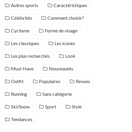
Autres sports
Caractéristiques
Célébrités
Comment choisir?
Cyclisme
Forme de visage
Les classiques
Les icones
Les plus recherchés
Look
Must Have
Nouveautés
Outfit
Populaires
Revues
Running
Sans catégorie
Ski/Snow
Sport
Style
Tendances