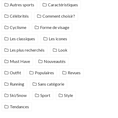
Autres sports
Caractéristiques
Célébrités
Comment choisir?
Cyclisme
Forme de visage
Les classiques
Les icones
Les plus recherchés
Look
Must Have
Nouveautés
Outfit
Populaires
Revues
Running
Sans catégorie
Ski/Snow
Sport
Style
Tendances