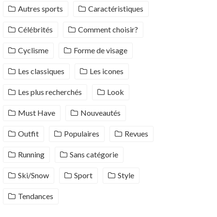
Autres sports
Caractéristiques
Célébrités
Comment choisir?
Cyclisme
Forme de visage
Les classiques
Les icones
Les plus recherchés
Look
Must Have
Nouveautés
Outfit
Populaires
Revues
Running
Sans catégorie
Ski/Snow
Sport
Style
Tendances