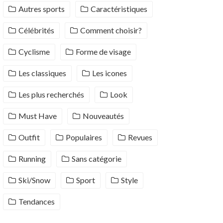
Autres sports
Caractéristiques
Célébrités
Comment choisir?
Cyclisme
Forme de visage
Les classiques
Les icones
Les plus recherchés
Look
Must Have
Nouveautés
Outfit
Populaires
Revues
Running
Sans catégorie
Ski/Snow
Sport
Style
Tendances