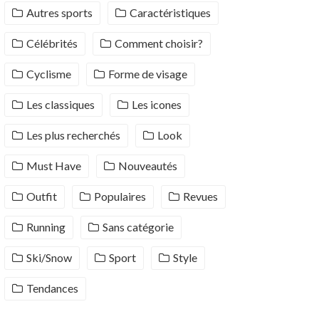
Autres sports
Caractéristiques
Célébrités
Comment choisir?
Cyclisme
Forme de visage
Les classiques
Les icones
Les plus recherchés
Look
Must Have
Nouveautés
Outfit
Populaires
Revues
Running
Sans catégorie
Ski/Snow
Sport
Style
Tendances