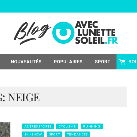
NOUVEAUTÉS
POPULAIRES
SPORT
BO
: NEIGE
AUTRES SPORTS
CYCLISME
RUNNING
SKI/SNOW
SPORT
TENDANCES