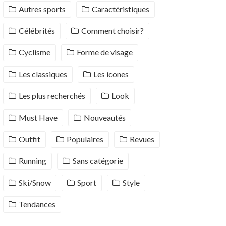
Autres sports
Caractéristiques
Célébrités
Comment choisir?
Cyclisme
Forme de visage
Les classiques
Les icones
Les plus recherchés
Look
Must Have
Nouveautés
Outfit
Populaires
Revues
Running
Sans catégorie
Ski/Snow
Sport
Style
Tendances