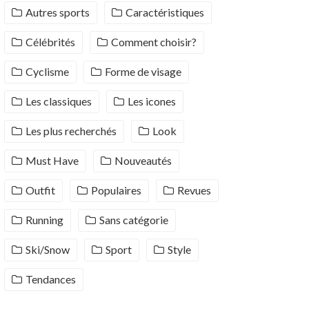
Autres sports
Caractéristiques
Célébrités
Comment choisir?
Cyclisme
Forme de visage
Les classiques
Les icones
Les plus recherchés
Look
Must Have
Nouveautés
Outfit
Populaires
Revues
Running
Sans catégorie
Ski/Snow
Sport
Style
Tendances