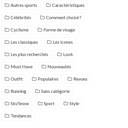
Autres sports
Caractéristiques
Célébrités
Comment choisir?
Cyclisme
Forme de visage
Les classiques
Les icones
Les plus recherchés
Look
Must Have
Nouveautés
Outfit
Populaires
Revues
Running
Sans catégorie
Ski/Snow
Sport
Style
Tendances