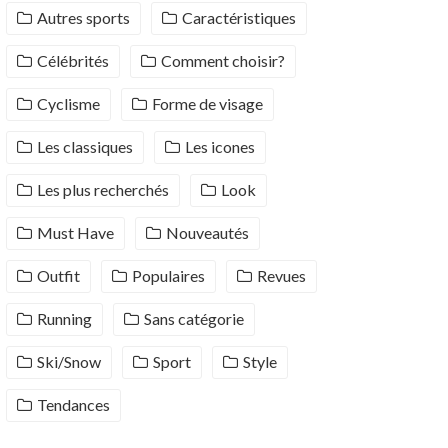
Autres sports
Caractéristiques
Célébrités
Comment choisir?
Cyclisme
Forme de visage
Les classiques
Les icones
Les plus recherchés
Look
Must Have
Nouveautés
Outfit
Populaires
Revues
Running
Sans catégorie
Ski/Snow
Sport
Style
Tendances