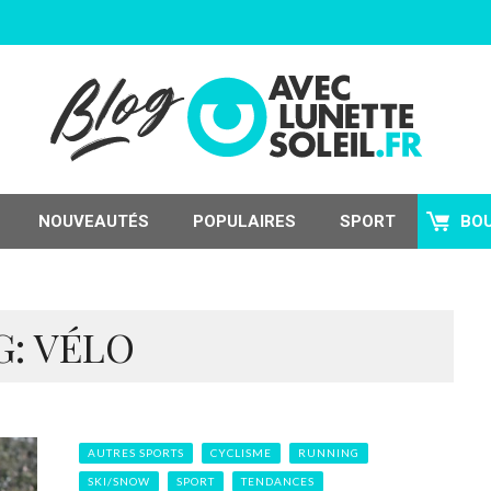
NOUVEAUTÉS
POPULAIRES
SPORT
BO
G: VÉLO
AUTRES SPORTS
CYCLISME
RUNNING
SKI/SNOW
SPORT
TENDANCES