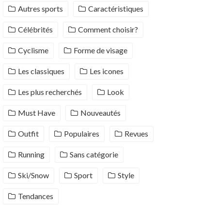
Autres sports
Caractéristiques
Célébrités
Comment choisir?
Cyclisme
Forme de visage
Les classiques
Les icones
Les plus recherchés
Look
Must Have
Nouveautés
Outfit
Populaires
Revues
Running
Sans catégorie
Ski/Snow
Sport
Style
Tendances