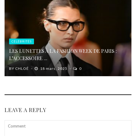
CÉLÉBRITÉS
LES LUNETTES À LA FASHION WEEK DE PARIS :
L’ACCESSOIRE ...
BY
CHLOÉ
18 mars, 2025
0
LEAVE A REPLY