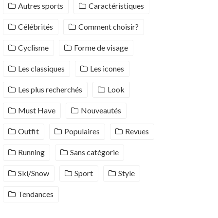
Autres sports
Caractéristiques
Célébrités
Comment choisir?
Cyclisme
Forme de visage
Les classiques
Les icones
Les plus recherchés
Look
Must Have
Nouveautés
Outfit
Populaires
Revues
Running
Sans catégorie
Ski/Snow
Sport
Style
Tendances