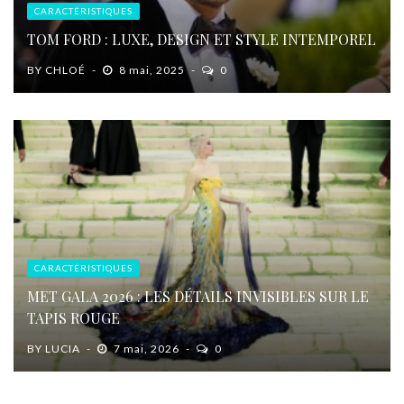
CARACTÉRISTIQUES
TOM FORD : LUXE, DESIGN ET STYLE INTEMPOREL
BY
CHLOÉ
8 mai, 2025
0
CARACTÉRISTIQUES
MET GALA 2026 : LES DÉTAILS INVISIBLES SUR LE
TAPIS ROUGE
BY
LUCIA
7 mai, 2026
0