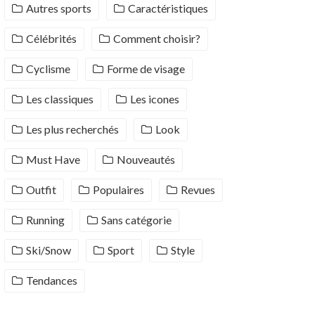
Autres sports
Caractéristiques
Célébrités
Comment choisir?
Cyclisme
Forme de visage
Les classiques
Les icones
Les plus recherchés
Look
Must Have
Nouveautés
Outfit
Populaires
Revues
Running
Sans catégorie
Ski/Snow
Sport
Style
Tendances