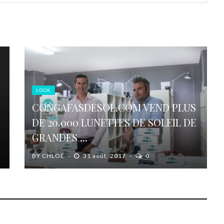
LOOK
CONGAFASDESOL.COM VEND PLUS
DE 20.000 LUNETTES DE SOLEIL DE
GRANDES ...
BY
CHLOÉ
31 août, 2017
0