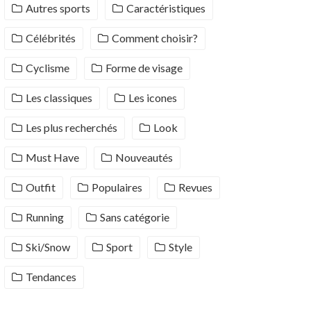
Autres sports
Caractéristiques
Célébrités
Comment choisir?
Cyclisme
Forme de visage
Les classiques
Les icones
Les plus recherchés
Look
Must Have
Nouveautés
Outfit
Populaires
Revues
Running
Sans catégorie
Ski/Snow
Sport
Style
Tendances