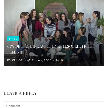
STYLE
65% DE L’ÉQUIPE AVECLUNETTESOLEIL.FR EST
FÉMININ
BY
CHLOÉ
7 mars, 2018
0
LEAVE A REPLY