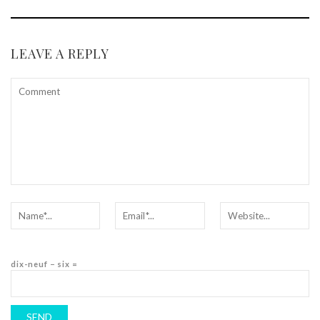
LEAVE A REPLY
dix-neuf − six =