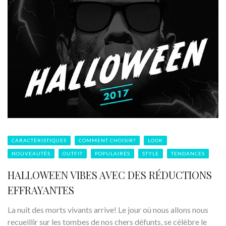
CARACTÉRISTIQUES
COMMENT CHOISIR?
LOOK
NOUVEAUTÉS
OUTFIT
POPULAIRES
STYLE
TENDANCES
HALLOWEEN VIBES AVEC DES RÉDUCTIONS
EFFRAYANTES
La nuit des morts vivants arrive! Le jour où nous allons nous
recueillir sur les tombes de nos chers défunts, se célèbre le