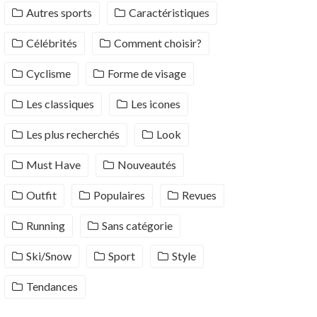
Autres sports
Caractéristiques
Célébrités
Comment choisir?
Cyclisme
Forme de visage
Les classiques
Les icones
Les plus recherchés
Look
Must Have
Nouveautés
Outfit
Populaires
Revues
Running
Sans catégorie
Ski/Snow
Sport
Style
Tendances