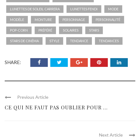
LUNETTES DE SOLEIL CARRERA
LUNETTES FENDI
MODE
MODÈLE
MONTURE
PERSONNAGE
PERSONNALITÉ
POP-CORN
PRÉFÉRÉ
SOLAIRES
STARS
STARS DE CINÉMA
STYLE
TENDANCE
TENDANCES
SHARE:
Previous Article
CE QUI NE FAUT PAS OUBLIER POUR ...
Next Article