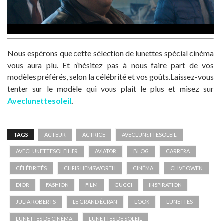
Nous espérons que cette sélection de lunettes spécial cinéma
vous aura plu. Et n’hésitez pas à nous faire part de vos
modèles préférés, selon la célébrité et vos goûts.Laissez-vous
tenter sur le modèle qui vous plait le plus et misez sur
Aveclunettesoleil
.
TAGS
ACTEUR
ACTRICE
AVECLUNETTESOLEIL
AVECLUNETTESOLEIL.FR
AVIATOR
BLOG
CARRERA
CÉLÉBRITÉS
CHRIS HEMSWORTH
CINÉMA
CLIVE OWEN
DIOR
FASHION
FILM
GUCCI
INSPIRATION
JULIA ROBERTS
LE GRAND ÉCRAN
LOOK
LUNETTES
LUNETTES DE CINÉMA
LUNETTES DE SOLEIL