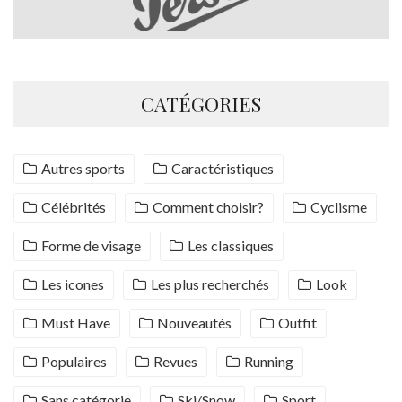
CATÉGORIES
Autres sports
Caractéristiques
Célébrités
Comment choisir?
Cyclisme
Forme de visage
Les classiques
Les icones
Les plus recherchés
Look
Must Have
Nouveautés
Outfit
Populaires
Revues
Running
Sans catégorie
Ski/Snow
Sport