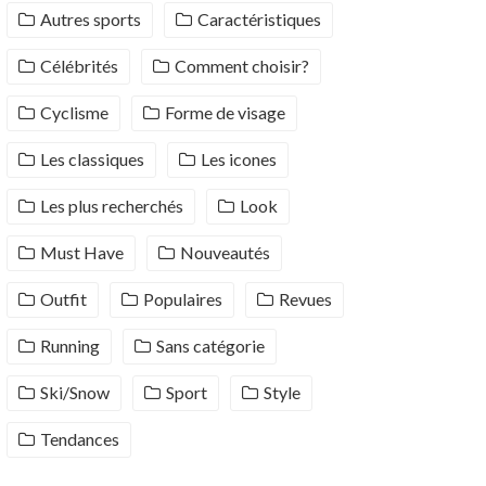
Autres sports
Caractéristiques
Célébrités
Comment choisir?
Cyclisme
Forme de visage
Les classiques
Les icones
Les plus recherchés
Look
Must Have
Nouveautés
Outfit
Populaires
Revues
Running
Sans catégorie
Ski/Snow
Sport
Style
Tendances