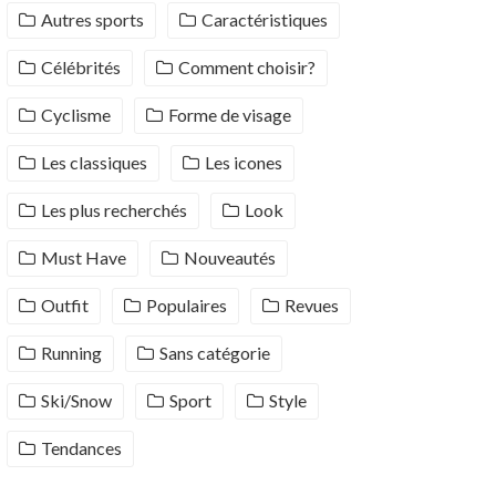
Autres sports
Caractéristiques
Célébrités
Comment choisir?
Cyclisme
Forme de visage
Les classiques
Les icones
Les plus recherchés
Look
Must Have
Nouveautés
Outfit
Populaires
Revues
Running
Sans catégorie
Ski/Snow
Sport
Style
Tendances