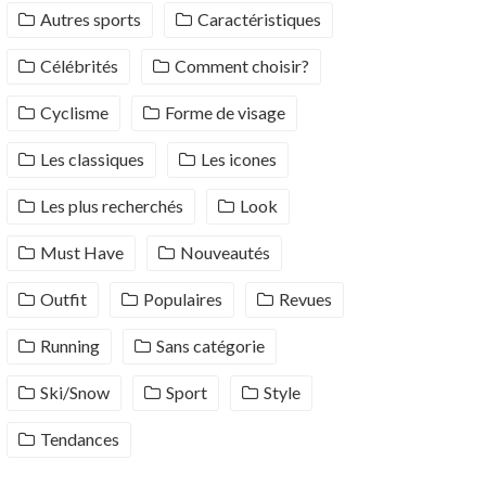
Autres sports
Caractéristiques
Célébrités
Comment choisir?
Cyclisme
Forme de visage
Les classiques
Les icones
Les plus recherchés
Look
Must Have
Nouveautés
Outfit
Populaires
Revues
Running
Sans catégorie
Ski/Snow
Sport
Style
Tendances