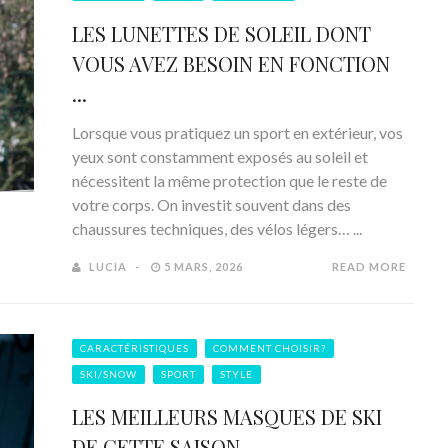
LES LUNETTES DE SOLEIL DONT
VOUS AVEZ BESOIN EN FONCTION
...
Lorsque vous pratiquez un sport en extérieur, vos
yeux sont constamment exposés au soleil et
nécessitent la même protection que le reste de
votre corps. On investit souvent dans des
chaussures techniques, des vélos légers… ...
LUCIA
5 MARS, 2026
READ MORE
CARACTÉRISTIQUES
COMMENT CHOISIR?
SKI/SNOW
SPORT
STYLE
LES MEILLEURS MASQUES DE SKI
DE CETTE SAISON