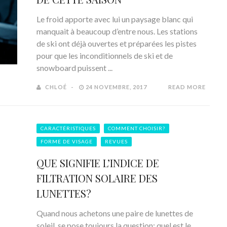
Le froid apporte avec lui un paysage blanc qui
manquait à beaucoup d’entre nous. Les stations
de ski ont déjà ouvertes et préparées les pistes
pour que les inconditionnels de ski et de
snowboard puissent ...
CHLOÉ
24 NOVEMBRE, 2017
READ MORE
CARACTÉRISTIQUES
COMMENT CHOISIR?
FORME DE VISAGE
REVUES
QUE SIGNIFIE L’INDICE DE
FILTRATION SOLAIRE DES
LUNETTES?
Quand nous achetons une paire de lunettes de
soleil, se pose toujours la question: quel est le