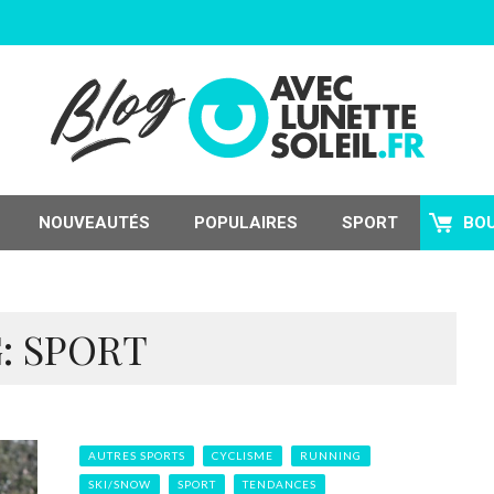
NOUVEAUTÉS
POPULAIRES
SPORT
BO
: SPORT
AUTRES SPORTS
CYCLISME
RUNNING
SKI/SNOW
SPORT
TENDANCES