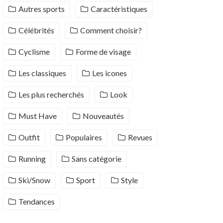
Autres sports
Caractéristiques
Célébrités
Comment choisir?
Cyclisme
Forme de visage
Les classiques
Les icones
Les plus recherchés
Look
Must Have
Nouveautés
Outfit
Populaires
Revues
Running
Sans catégorie
Ski/Snow
Sport
Style
Tendances