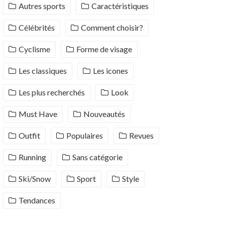
Autres sports
Caractéristiques
Célébrités
Comment choisir?
Cyclisme
Forme de visage
Les classiques
Les icones
Les plus recherchés
Look
Must Have
Nouveautés
Outfit
Populaires
Revues
Running
Sans catégorie
Ski/Snow
Sport
Style
Tendances