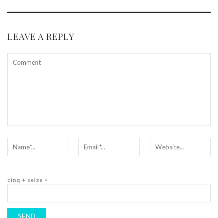
LEAVE A REPLY
cinq + seize =