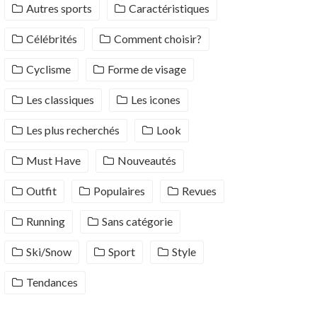
Autres sports
Caractéristiques
Célébrités
Comment choisir?
Cyclisme
Forme de visage
Les classiques
Les icones
Les plus recherchés
Look
Must Have
Nouveautés
Outfit
Populaires
Revues
Running
Sans catégorie
Ski/Snow
Sport
Style
Tendances