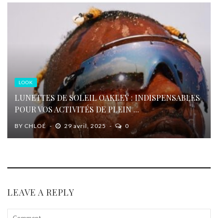
LOOK
LUNETTES DE SOLEIL OAKLEY : INDISPENSABLES
POUR VOS ACTIVITÉS DE PLEIN ...
BY
CHLOÉ
29 avril, 2025
0
LEAVE A REPLY