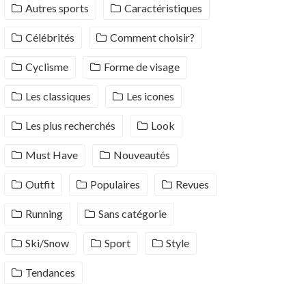
Autres sports
Caractéristiques
Célébrités
Comment choisir?
Cyclisme
Forme de visage
Les classiques
Les icones
Les plus recherchés
Look
Must Have
Nouveautés
Outfit
Populaires
Revues
Running
Sans catégorie
Ski/Snow
Sport
Style
Tendances