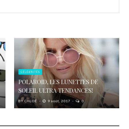
CÉLÉBRITÉS
POLAROID, LES LUNETTES DE
SOLEIL ULTRA TENDANCES!
BY
CHLOÉ
9 août, 2017
0