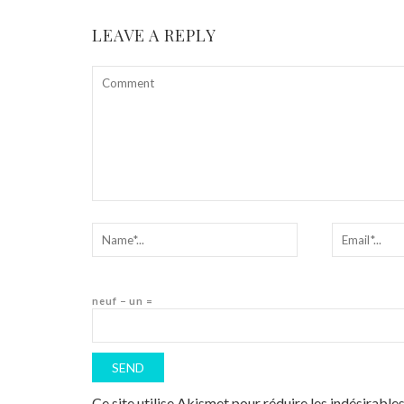
LEAVE A REPLY
neuf − un =
Ce site utilise Akismet pour réduire les indésirable