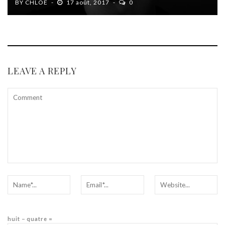
BY
CHLOÉ
17 août, 2017
0
LEAVE A REPLY
huit − quatre =