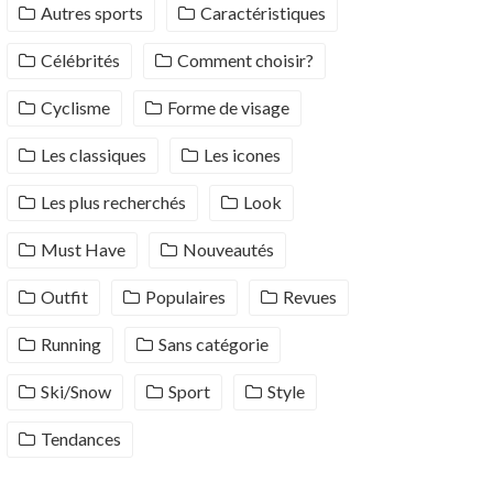
Autres sports
Caractéristiques
Célébrités
Comment choisir?
Cyclisme
Forme de visage
Les classiques
Les icones
Les plus recherchés
Look
Must Have
Nouveautés
Outfit
Populaires
Revues
Running
Sans catégorie
Ski/Snow
Sport
Style
Tendances