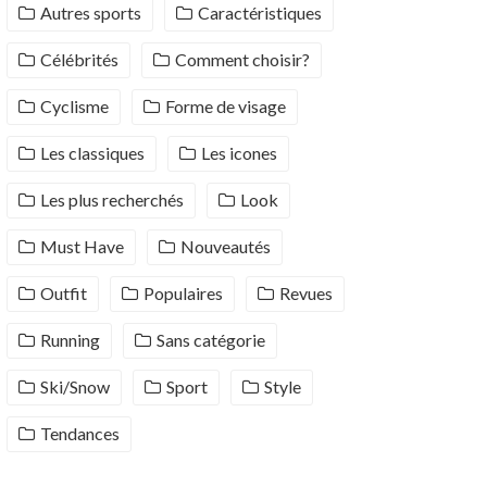
Autres sports
Caractéristiques
Célébrités
Comment choisir?
Cyclisme
Forme de visage
Les classiques
Les icones
Les plus recherchés
Look
Must Have
Nouveautés
Outfit
Populaires
Revues
Running
Sans catégorie
Ski/Snow
Sport
Style
Tendances