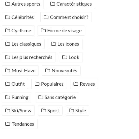
Autres sports
Caractéristiques
Célébrités
Comment choisir?
Cyclisme
Forme de visage
Les classiques
Les icones
Les plus recherchés
Look
Must Have
Nouveautés
Outfit
Populaires
Revues
Running
Sans catégorie
Ski/Snow
Sport
Style
Tendances