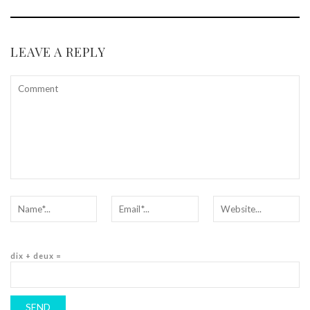
LEAVE A REPLY
dix + deux =