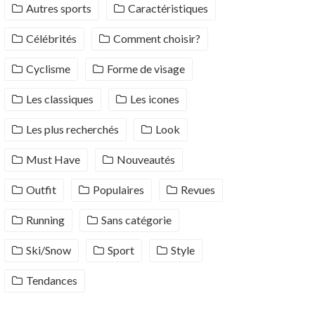
Autres sports
Caractéristiques
Célébrités
Comment choisir?
Cyclisme
Forme de visage
Les classiques
Les icones
Les plus recherchés
Look
Must Have
Nouveautés
Outfit
Populaires
Revues
Running
Sans catégorie
Ski/Snow
Sport
Style
Tendances