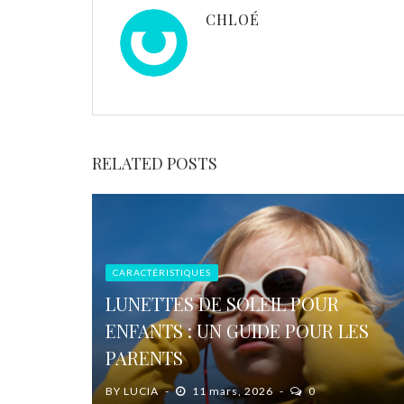
CHLOÉ
RELATED POSTS
CARACTÉRISTIQUES
LUNETTES DE SOLEIL POUR
ENFANTS : UN GUIDE POUR LES
PARENTS
BY
LUCIA
11 mars, 2026
0