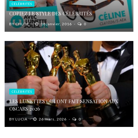
CÉLÉBRITÉS
COPIEZ LE STYLE DES CÉLÉBRITÉS
BY
CHLOÉ
18 janvier, 2016
0
CÉLÉBRITÉS
LES LUNETTES QUI ONT FAIT SENSATION AUX
OSCARS 2026
BY
LUCIA
26 mars, 2026
0