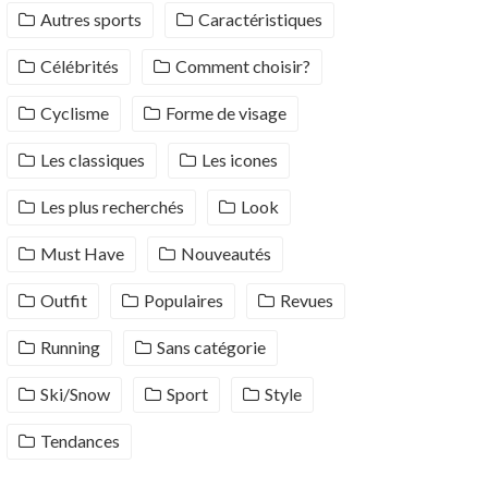
Autres sports
Caractéristiques
Célébrités
Comment choisir?
Cyclisme
Forme de visage
Les classiques
Les icones
Les plus recherchés
Look
Must Have
Nouveautés
Outfit
Populaires
Revues
Running
Sans catégorie
Ski/Snow
Sport
Style
Tendances