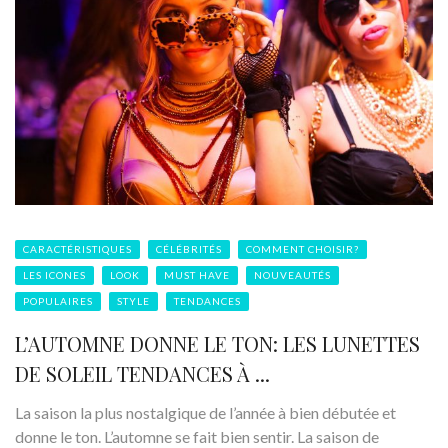
CARACTÉRISTIQUES
CÉLÉBRITÉS
COMMENT CHOISIR?
LES ICONES
LOOK
MUST HAVE
NOUVEAUTÉS
POPULAIRES
STYLE
TENDANCES
L’AUTOMNE DONNE LE TON: LES LUNETTES
DE SOLEIL TENDANCES À ...
La saison la plus nostalgique de l’année à bien débutée et
donne le ton. L’automne se fait bien sentir. La saison de