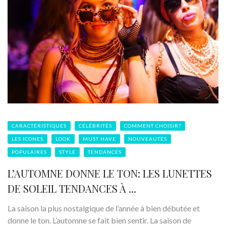
CARACTÉRISTIQUES
CÉLÉBRITÉS
COMMENT CHOISIR?
LES ICONES
LOOK
MUST HAVE
NOUVEAUTÉS
POPULAIRES
STYLE
TENDANCES
L’AUTOMNE DONNE LE TON: LES LUNETTES
DE SOLEIL TENDANCES À ...
La saison la plus nostalgique de l’année à bien débutée et
donne le ton. L’automne se fait bien sentir. La saison de