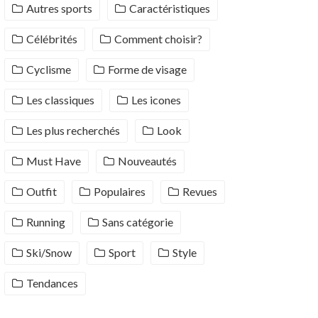
Autres sports
Caractéristiques
Célébrités
Comment choisir?
Cyclisme
Forme de visage
Les classiques
Les icones
Les plus recherchés
Look
Must Have
Nouveautés
Outfit
Populaires
Revues
Running
Sans catégorie
Ski/Snow
Sport
Style
Tendances