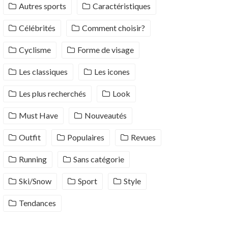
Autres sports
Caractéristiques
Célébrités
Comment choisir?
Cyclisme
Forme de visage
Les classiques
Les icones
Les plus recherchés
Look
Must Have
Nouveautés
Outfit
Populaires
Revues
Running
Sans catégorie
Ski/Snow
Sport
Style
Tendances