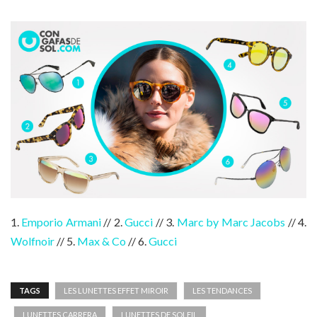
1.
Emporio Armani
// 2.
Gucci
// 3.
Marc by Marc Jacobs
// 4.
Wolfnoir
// 5.
Max & Co
// 6.
Gucci
TAGS
LES LUNETTES EFFET MIROIR
LES TENDANCES
LUNETTES CARRERA
LUNETTES DE SOLEIL