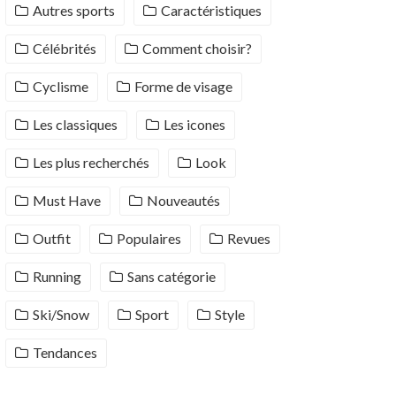
Autres sports
Caractéristiques
Célébrités
Comment choisir?
Cyclisme
Forme de visage
Les classiques
Les icones
Les plus recherchés
Look
Must Have
Nouveautés
Outfit
Populaires
Revues
Running
Sans catégorie
Ski/Snow
Sport
Style
Tendances