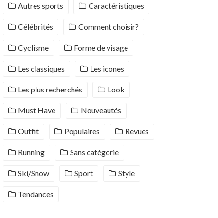
Autres sports
Caractéristiques
Célébrités
Comment choisir?
Cyclisme
Forme de visage
Les classiques
Les icones
Les plus recherchés
Look
Must Have
Nouveautés
Outfit
Populaires
Revues
Running
Sans catégorie
Ski/Snow
Sport
Style
Tendances