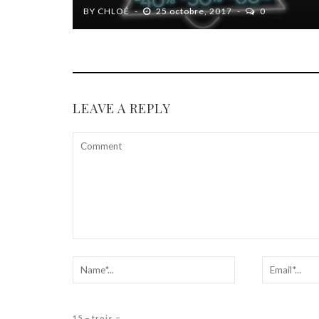
BY
CHLOÉ
25 octobre, 2017
0
LEAVE A REPLY
15 − trois =